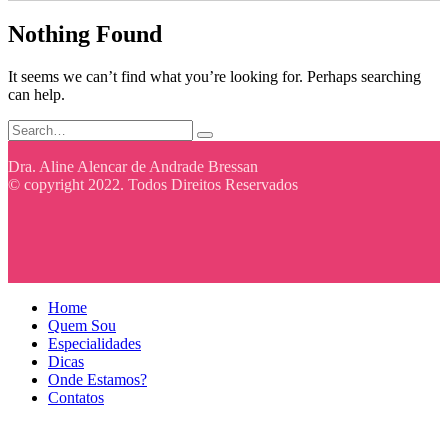
Nothing Found
It seems we can’t find what you’re looking for. Perhaps searching
can help.
Dra. Aline Alencar de Andrade Bressan
© copyright 2022. Todos Direitos Reservados
Home
Quem Sou
Especialidades
Dicas
Onde Estamos?
Contatos
casibom güncel giriş
casibom giriş
casibom
casibom güncel giriş
casibo