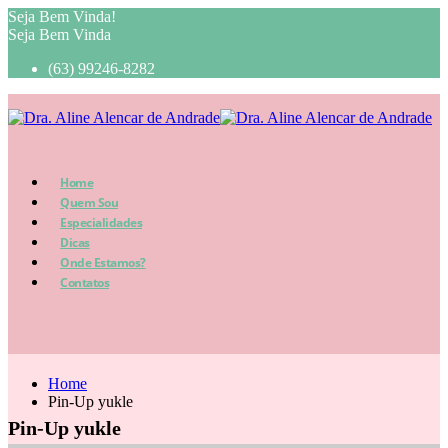
Seja Bem Vinda!
Seja Bem Vinda
(63) 99246-8282
Home
Quem Sou
Especialidades
Dicas
Onde Estamos?
Contatos
Home
Pin-Up yukle
Pin-Up yukle