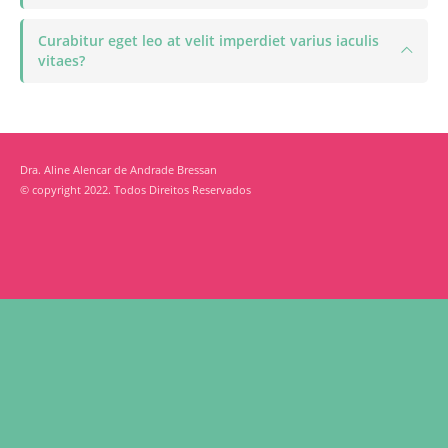
Curabitur eget leo at velit imperdiet varius iaculis
vitaes?
Dra. Aline Alencar de Andrade Bressan
© copyright 2022. Todos Direitos Reservados
et güncel giriş
starzbet giriş
starzbet
starzbet güncel giriş
starzbet giriş
starz