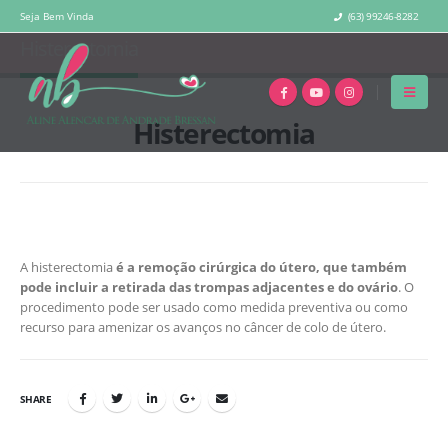
Seja Bem Vinda
(63) 99246-8282
HOME
HISTERECTOMIA
Histerectomia
Histerectomia
A histerectomia
é a remoção cirúrgica do útero, que também
pode incluir a retirada das trompas adjacentes e do ovário
. O
procedimento pode ser usado como medida preventiva ou como
recurso para amenizar os avanços no câncer de colo de útero.
SHARE